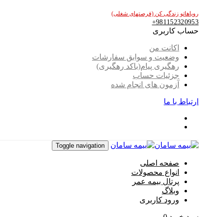
پرش
پرش
رویاهاتو زندگی کن (فرصتهای شغلی)
به
لینک
981152320953+
ها
محتوا
حساب کاربری
اکانت من
وضعیت و سوابق سفارشات
رهگیری پیام(باکد رهگیری)
جزئیات حساب
آزمون های انجام شده
ارتباط با ما
Toggle navigation
صفحه اصلی
انواع محصولات
پرتال بیمه عمر
وبلاگ
ورود کاربری
سبد خرید
0