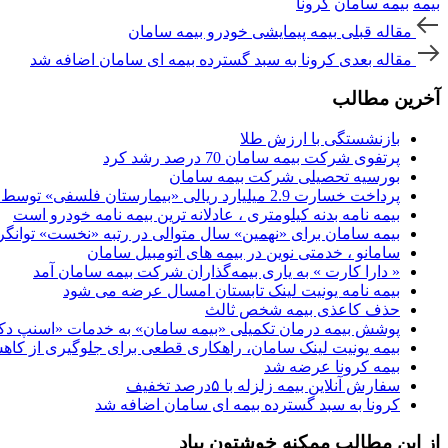
بیمه
بیمه سامان
کرونا
مقاله
ناوبری
مقاله قبلی
بیمه پیمایشی خودرو بیمه سامان
قبلی
پست
مقاله
مقاله بعدی
کرونا به سبد گسترده بیمه ای سامان اضافه شد
بعدی
آخرین مطالب
بازنشستگی با ارزش طلا
پرتفوی شرکت بیمه سامان 70 درصد رشد کرد
بورسیه تحصیلی شرکت بیمه سامان
پرداخت خسارت 2.9 میلیارد ریالی «بیمارستان فلسفی» توسط بیمه سامان
بیمه نامه بدنه کیلومتری ، عادلانه ترین بیمه نامه خودرو است
بیمه سامان برای «نهمین» سال متوالی در رتبه «نخست» توانگ
سامانو ، خدمتی نوین در بیمه های اتومبیل سامان
« دارا کارت » به یاری بیمه‌گذاران شرکت بیمه سامان آمد
بیمه نامه یونیت لینک تابستان امسال عرضه می شود
حذف کاعذی بیمه شخص ثالث
پوشش بیمه درمان تکمیلی «بیمه سامان» به خدمات «اسنپ‌ دک
بیمه یونیت لینک سامان، راهکاری قطعی برای جلوگیری از کا
بیمه کرونا عرضه شد
سفارش آنلاین بیمه زلزله با ۵درصد تخفیف
کرونا به سبد گسترده بیمه ای سامان اضافه شد
از این مطالب ممکنه خوشتون بیاد